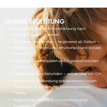
UNSERE BEGLEITUNG
Individuelle ärztliche Einschätzung nach
standardisierten Kriterien
Gründliche Anamnese – beginnend ab Geburt –
mit Blick auf körperliche, emotionale und soziale
Faktoren
Beratung zu schulischen und organisatorischen
Themen
Persönliche Sprechstunden – online oder vor Ort
Auf Wunsch: Einbindung spezialisierter Health
Coaches (z. B. Ernährung, Stressregulation,
Pacing)
Medizinische Atteste & Unterstützung bei
Anträgen