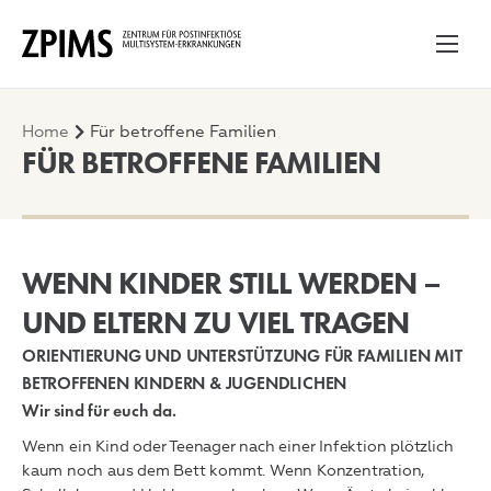
Ankommen
Unser Ansatz
Home
Für betroffene Familien
FÜR BETROFFENE FAMILIEN
Ablauf & Programme
Für betroffene Familien
Wissensraum
WENN KINDER STILL WERDEN –
Kontakt
UND ELTERN ZU VIEL TRAGEN
English
ORIENTIERUNG UND UNTERSTÜTZUNG FÜR FAMILIEN MIT
BETROFFENEN KINDERN & JUGENDLICHEN
Deutsch
Wir sind für euch da.
Wenn ein Kind oder Teenager nach einer Infektion plötzlich
kaum noch aus dem Bett kommt. Wenn Konzentration,