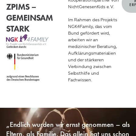
Kooperationspartner von
ZPIMS –
ER
NichtGenesenKids e. V.
GEMEINSAM
Im Rahmen des Projekts
STARK
NGK4Family, das vom
Bund gefördert wird,
arbeiten wir an
medizinischer Beratung,
Aufklärungsmaterialien
und der stärkeren
Verbindung zwischen
Selbsthilfe und
Fachwissen.
„Endlich wurden wir ernst genommen – als
Eltern, als Familie. Das allein hat uns schon